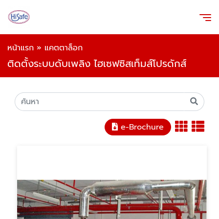
หน้าแรก
»
แคตตาล็อก
ติดตั้งระบบดับเพลิง ไฮเซฟซิสเท็มส์โปรดักส์
e-Brochure