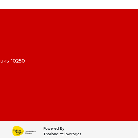
หานคร 10250
Powered By
Thailand YellowPages