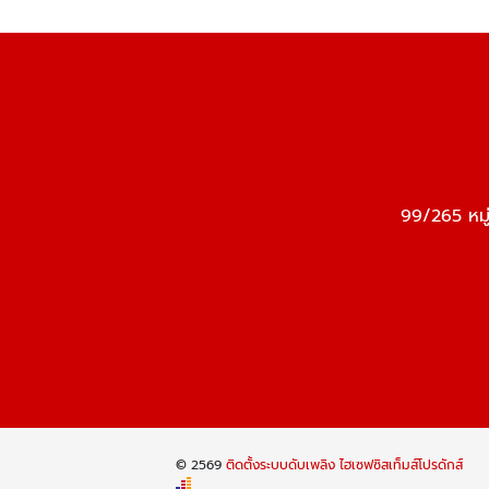
99/265 หมู
© 2569
ติดตั้งระบบดับเพลิง ไฮเซฟซิสเท็มส์โปรดักส์