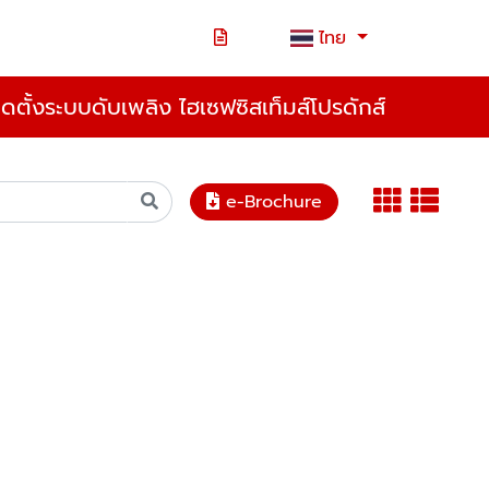
ไทย
ิดตั้งระบบดับเพลิง ไฮเซฟซิสเท็มส์โปรดักส์
e-Brochure